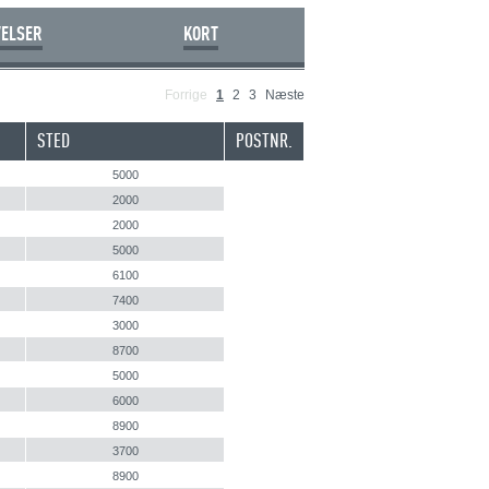
VELSER
KORT
Forrige
1
2
3
Næste
STED
POSTNR.
5000
2000
2000
5000
6100
7400
3000
8700
5000
6000
8900
3700
8900