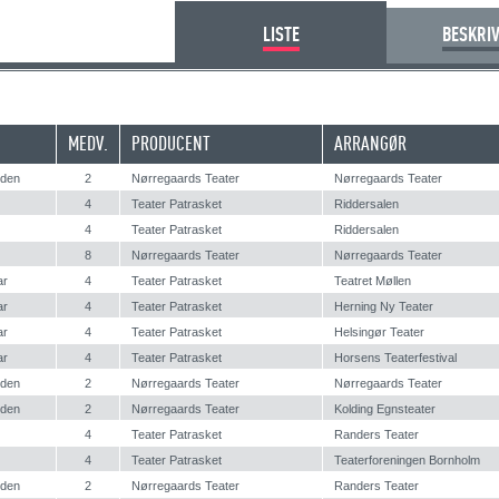
LISTE
BESKRI
MEDV.
PRODUCENT
ARRANGØR
nden
2
Nørregaards Teater
Nørregaards Teater
4
Teater Patrasket
Riddersalen
4
Teater Patrasket
Riddersalen
8
Nørregaards Teater
Nørregaards Teater
ar
4
Teater Patrasket
Teatret Møllen
ar
4
Teater Patrasket
Herning Ny Teater
ar
4
Teater Patrasket
Helsingør Teater
ar
4
Teater Patrasket
Horsens Teaterfestival
nden
2
Nørregaards Teater
Nørregaards Teater
nden
2
Nørregaards Teater
Kolding Egnsteater
4
Teater Patrasket
Randers Teater
4
Teater Patrasket
Teaterforeningen Bornholm
nden
2
Nørregaards Teater
Randers Teater