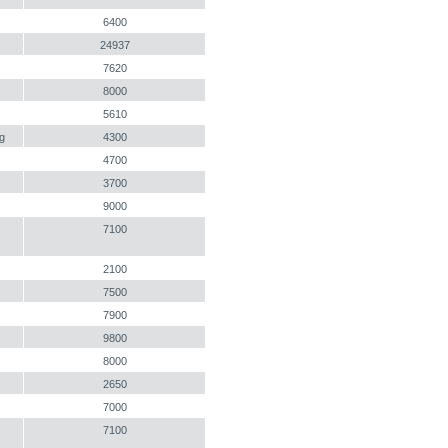
6400
24937
7620
8000
5610
g
4300
4700
3700
9000
7100
2100
7500
7900
9800
8000
2650
7000
7100