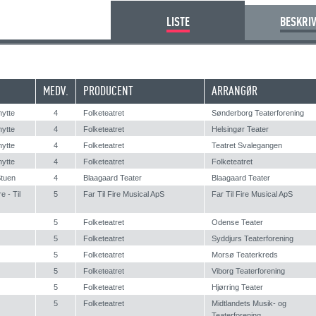
LISTE
BESKRI
MEDV.
PRODUCENT
ARRANGØR
nytte
4
Folketeatret
Sønderborg Teaterforening
nytte
4
Folketeatret
Helsingør Teater
nytte
4
Folketeatret
Teatret Svalegangen
nytte
4
Folketeatret
Folketeatret
tuen
4
Blaagaard Teater
Blaagaard Teater
e - Til
5
Far Til Fire Musical ApS
Far Til Fire Musical ApS
5
Folketeatret
Odense Teater
5
Folketeatret
Syddjurs Teaterforening
5
Folketeatret
Morsø Teaterkreds
5
Folketeatret
Viborg Teaterforening
5
Folketeatret
Hjørring Teater
5
Folketeatret
Midtlandets Musik- og
Teaterforening