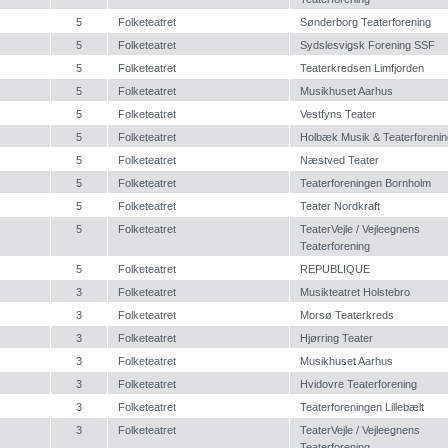
5
Folketeatret
Sønderborg Teaterforening
5
Folketeatret
Sydslesvigsk Forening SSF
5
Folketeatret
Teaterkredsen Limfjorden
5
Folketeatret
Musikhuset Aarhus
5
Folketeatret
Vestfyns Teater
5
Folketeatret
Holbæk Musik & Teaterforenin
5
Folketeatret
Næstved Teater
5
Folketeatret
Teaterforeningen Bornholm
5
Folketeatret
Teater Nordkraft
5
Folketeatret
TeaterVejle / Vejleegnens
Teaterforening
5
Folketeatret
REPUBLIQUE
3
Folketeatret
Musikteatret Holstebro
3
Folketeatret
Morsø Teaterkreds
3
Folketeatret
Hjørring Teater
3
Folketeatret
Musikhuset Aarhus
3
Folketeatret
Hvidovre Teaterforening
3
Folketeatret
Teaterforeningen Lillebælt
3
Folketeatret
TeaterVejle / Vejleegnens
Teaterforening