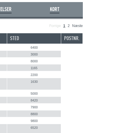
VELSER
KORT
Forrige
1
2
Næste
STED
POSTNR.
6400
3000
8000
1165
2200
1630
5000
8420
7900
8800
9800
6520