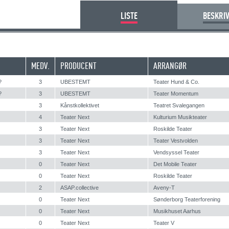
LISTE
BESKRI
MEDV.
PRODUCENT
ARRANGØR
?
3
UBESTEMT
Teater Hund & Co.
?
3
UBESTEMT
Teater Momentum
3
Kånstkollektivet
Teatret Svalegangen
4
Teater Next
Kulturium Musikteater
3
Teater Next
Roskilde Teater
3
Teater Next
Teater Vestvolden
3
Teater Next
Vendsyssel Teater
0
Teater Next
Det Mobile Teater
0
Teater Next
Roskilde Teater
2
ASAP.collective
Aveny-T
0
Teater Next
Sønderborg Teaterforening
0
Teater Next
Musikhuset Aarhus
0
Teater Next
Teater V