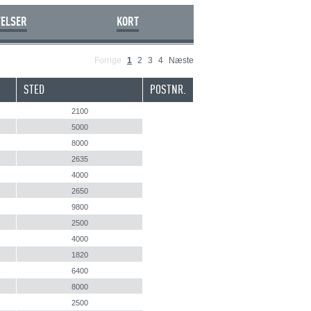
VELSER
KORT
Forrige
1
2
3
4
Næste
STED
POSTNR.
2100
5000
8000
2635
4000
2650
9800
2500
4000
1820
6400
8000
2500