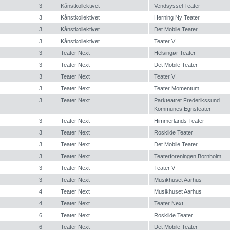
3
Kånstkollektivet
Vendsyssel Teater
3
Kånstkollektivet
Herning Ny Teater
3
Kånstkollektivet
Det Mobile Teater
3
Kånstkollektivet
Teater V
3
Teater Next
Helsingør Teater
3
Teater Next
Det Mobile Teater
3
Teater Next
Teater V
3
Teater Next
Teater Momentum
3
Teater Next
Parkteatret Frederikssund
Kommunes Egnsteater
3
Teater Next
Himmerlands Teater
3
Teater Next
Roskilde Teater
3
Teater Next
Det Mobile Teater
3
Teater Next
Teaterforeningen Bornholm
3
Teater Next
Teater V
3
Teater Next
Musikhuset Aarhus
4
Teater Next
Musikhuset Aarhus
4
Teater Next
Teater Next
6
Teater Next
Roskilde Teater
6
Teater Next
Det Mobile Teater