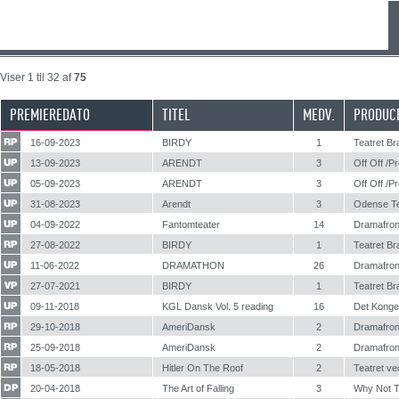
Viser 1 til 32 af
75
PREMIEREDATO
TITEL
MEDV.
PRODUC
16-09-2023
BIRDY
1
Teatret B
13-09-2023
ARENDT
3
Off Off /P
05-09-2023
ARENDT
3
Off Off /P
31-08-2023
Arendt
3
Odense Te
04-09-2022
Fantomteater
14
Dramafron
27-08-2022
BIRDY
1
Teatret B
11-06-2022
DRAMATHON
26
Dramafron
27-07-2021
BIRDY
1
Teatret B
09-11-2018
KGL Dansk Vol. 5 reading
16
Det Kongel
29-10-2018
AmeriDansk
2
Dramafron
25-09-2018
AmeriDansk
2
Dramafron
18-05-2018
Hitler On The Roof
2
Teatret ve
20-04-2018
The Art of Falling
3
Why Not 