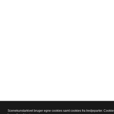
Scenekunstarkivet bruger egne cookies samt cookies fra tredjeparter. Cookies 