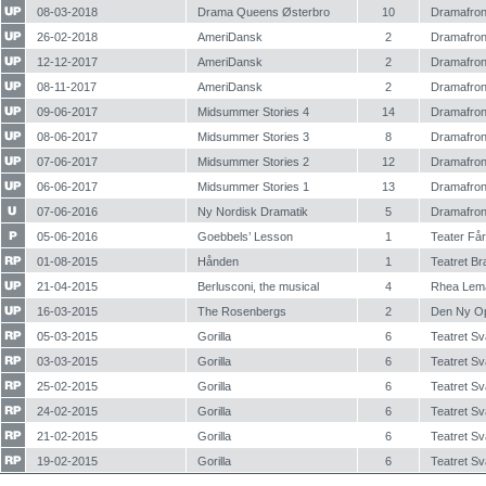
08-03-2018
Drama Queens Østerbro
10
Dramafron
26-02-2018
AmeriDansk
2
Dramafron
12-12-2017
AmeriDansk
2
Dramafron
08-11-2017
AmeriDansk
2
Dramafron
09-06-2017
Midsummer Stories 4
14
Dramafron
08-06-2017
Midsummer Stories 3
8
Dramafron
07-06-2017
Midsummer Stories 2
12
Dramafron
06-06-2017
Midsummer Stories 1
13
Dramafron
07-06-2016
Ny Nordisk Dramatik
5
Dramafron
05-06-2016
Goebbels’ Lesson
1
Teater Få
01-08-2015
Hånden
1
Teatret B
21-04-2015
Berlusconi, the musical
4
Rhea Lem
16-03-2015
The Rosenbergs
2
Den Ny O
05-03-2015
Gorilla
6
Teatret S
03-03-2015
Gorilla
6
Teatret S
25-02-2015
Gorilla
6
Teatret S
24-02-2015
Gorilla
6
Teatret S
21-02-2015
Gorilla
6
Teatret S
19-02-2015
Gorilla
6
Teatret S