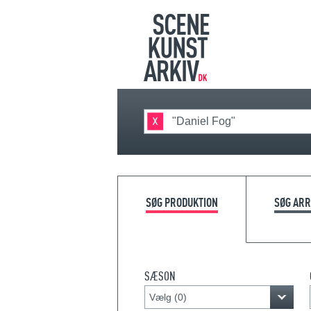
SØG PRODUKTION
SØG AR
SÆSON
Vælg (
0
)