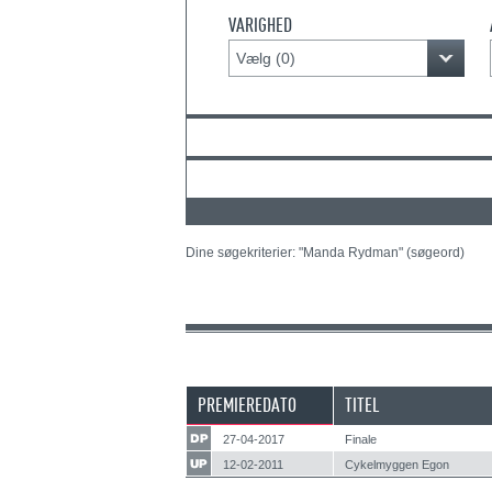
VARIGHED
Vælg (
0
)
Dine søgekriterier: "Manda Rydman" (søgeord)
PREMIEREDATO
TITEL
27-04-2017
Finale
12-02-2011
Cykelmyggen Egon