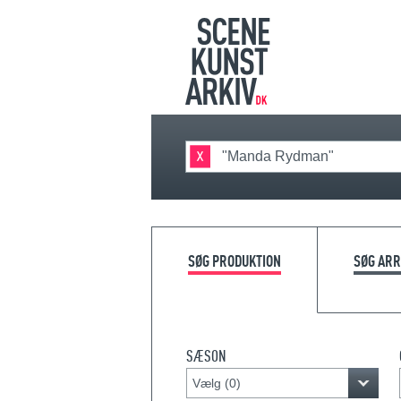
SØG PRODUKTION
SØG AR
SÆSON
Vælg (
0
)