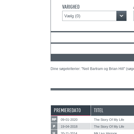
VARIGHED
Vælg (
0
)
Dine søgekriterier: "Neil Bartram og Brian Hill" (søg
PREMIEREDATO
TITEL
09-01-2020
The Story Of My Life
19-04-2018
The Story Of My Life
20-11-2014
Mit Livs Historie