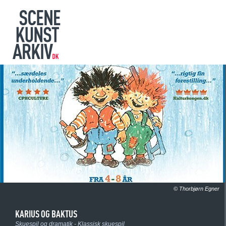
© Thorbjørn Egner
KARIUS OG BAKTUS
Skuespil og dramatik - Klassisk skuespil