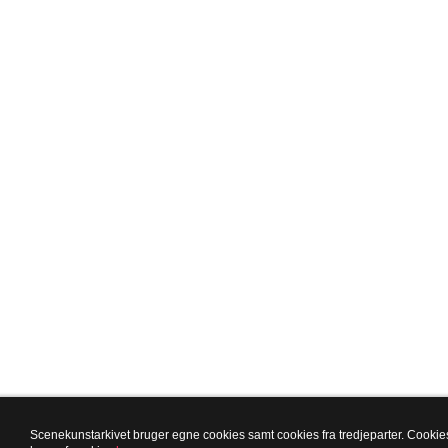
Scenekunstarkivet bruger egne cookies samt cookies fra tredjeparter. Cookies 