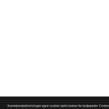
Scenekunstarkivet bruger egne cookies samt cookies fra tredjeparter. Cookies 