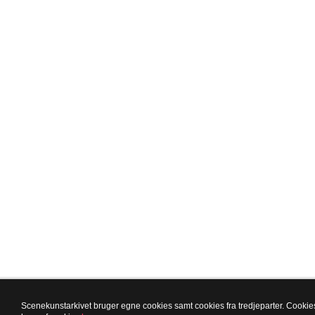
Scenekunstarkivet bruger egne cookies samt cookies fra tredjeparter. Cookies 