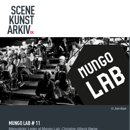
© Jon Kort
MUNGO LAB # 11
Manuskript:
Leder af Mungo Lab: Christine Albeck Børge