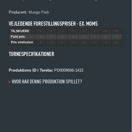
Producent:
Mungo Park
VEJLEDENDE FORESTILLINGSPRISER - EX. MOMS
TILSKUERE
-
-
-
-
-
-
-
-
Fuld pris
-
-
-
-
-
-
-
-
Pris v/refusion
-
-
-
-
-
-
-
-
TURNESPECIFIKATIONER
Produktions ID i Tereba:
PD0008696-1415
HVOR HAR DENNE PRODUKTION SPILLET?