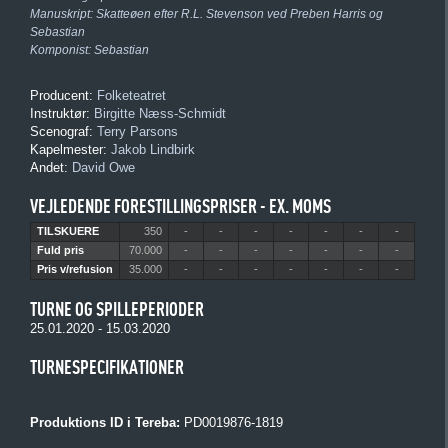
Manuskript:
Skatteøen efter R.L. Stevenson ved Preben Harris og
Sebastian
Komponist:
Sebastian
Producent:
Folketeatret
Instruktør:
Birgitte Næss-Schmidt
Scenograf:
Terry Parsons
Kapelmester:
Jakob Lindbirk
Andet:
David Owe
VEJLEDENDE FORESTILLINGSPRISER - EX. MOMS
TILSKUERE
350
-
-
-
-
-
-
-
Fuld pris
70.000
-
-
-
-
-
-
-
Pris v/refusion
35.000
-
-
-
-
-
-
-
TURNE OG SPILLEPERIODER
25.01.2020 - 15.03.2020
TURNESPECIFIKATIONER
Produktions ID i Tereba:
PD0019876-1819