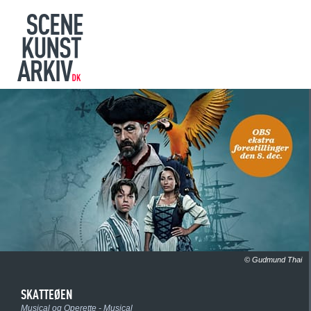
© Gudmund Thai
SKATTEØEN
Musical og Operette - Musical