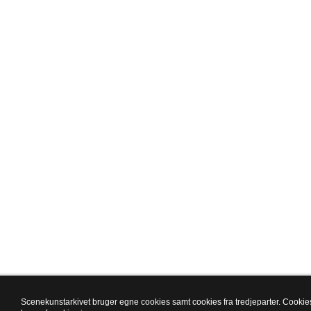
Scenekunstarkivet bruger egne cookies samt cookies fra tredjeparter. Cookies 