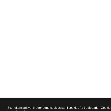
Scenekunstarkivet bruger egne cookies samt cookies fra tredjeparter. Cookies 