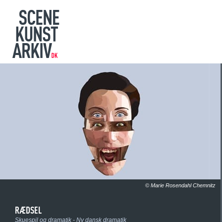
© Marie Rosendahl Chemnitz
RÆDSEL
Skuespil og dramatik - Ny dansk dramatik