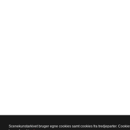
Scenekunstarkivet bruger egne cookies samt cookies fra tredjeparter. Cookies 