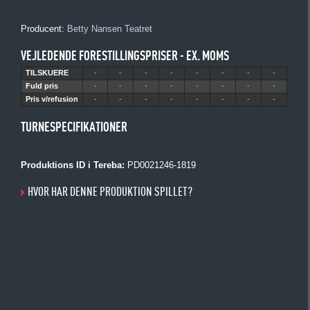
Producent:
Betty Nansen Teatret
VEJLEDENDE FORESTILLINGSPRISER - EX. MOMS
TILSKUERE
-
-
-
-
-
-
-
-
Fuld pris
-
-
-
-
-
-
-
-
Pris v/refusion
-
-
-
-
-
-
-
-
TURNESPECIFIKATIONER
Produktions ID i Tereba:
PD0021246-1819
HVOR HAR DENNE PRODUKTION SPILLET?