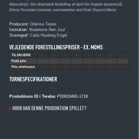
Manuskript:
Stor dramatisk fortælling af April De Angelis baseret på
Elena Ferrantes romaner
, oversættelse ved
Peter Dupont Weiss
Producent:
Odense Teater
Instruktør:
Madeleine Røn Juul
Scenograf:
Catia Hauberg Engel
VEJLEDENDE FORESTILLINGSPRISER - EX. MOMS
TILSKUERE
-
-
-
-
-
-
-
-
Fuld pris
-
-
-
-
-
-
-
-
Pris v/refusion
-
-
-
-
-
-
-
-
TURNESPECIFIKATIONER
Produktions ID i Tereba:
PD0019491-1718
HVOR HAR DENNE PRODUKTION SPILLET?