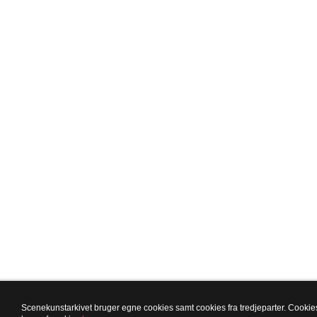
Scenekunstarkivet bruger egne cookies samt cookies fra tredjeparter. Cookies 