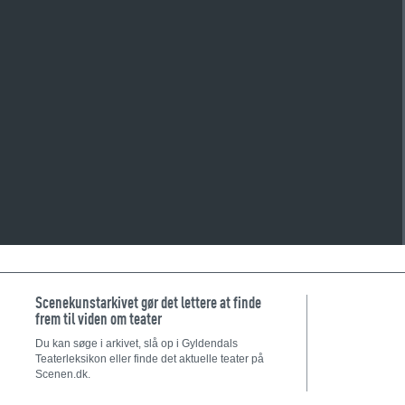
Scenekunstarkivet gør det lettere at finde
frem til viden om teater
Du kan søge i arkivet, slå op i Gyldendals
Teaterleksikon eller finde det aktuelle teater på
Scenen.dk.